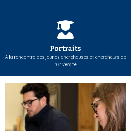
Portraits
À la rencontre des jeunes chercheuses et chercheurs de
l'université
m
e
d
i
a