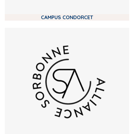
CAMPUS CONDORCET
m
e
d
i
a