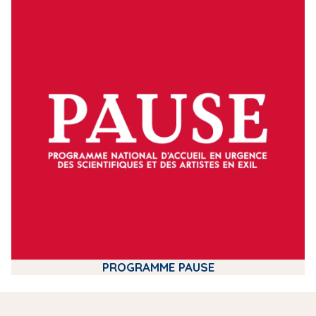
m
e
d
i
a
PROGRAMME PAUSE