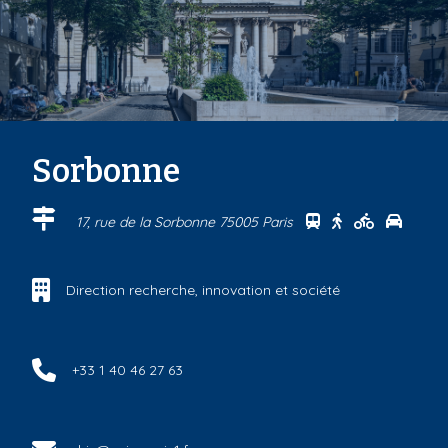
Sorbonne
Se rendre au cen
Se rendre au 
Se rendre
Se ren
17, rue de la Sorbonne 75005 Paris
Direction recherche, innovation et société
+33 1 40 46 27 63