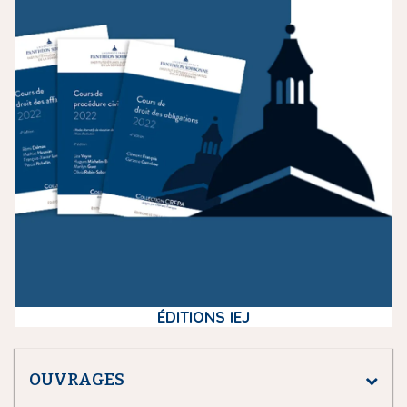
e
d
i
a
ÉDITIONS IEJ
OUVRAGES