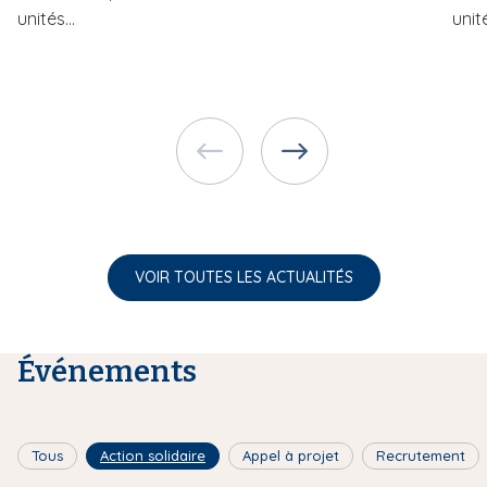
unités...
unité
VOIR TOUTES LES ACTUALITÉS
Événements
Tous
Action solidaire
Appel à projet
Recrutement