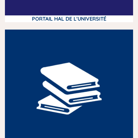
PORTAIL HAL DE L'UNIVERSITÉ
m
e
d
i
a