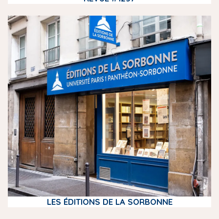
m
e
d
i
a
LES ÉDITIONS DE LA SORBONNE