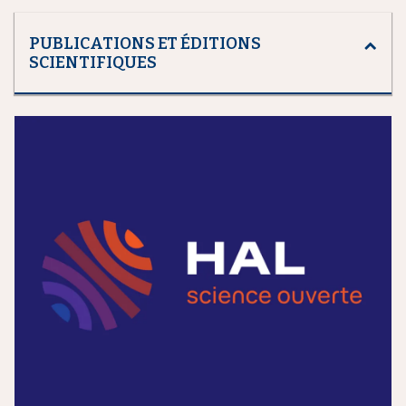
PUBLICATIONS ET ÉDITIONS
SCIENTIFIQUES
m
e
d
i
a