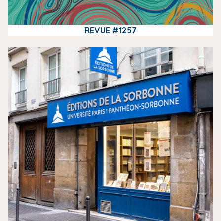
REVUE #1257
m
e
d
i
a