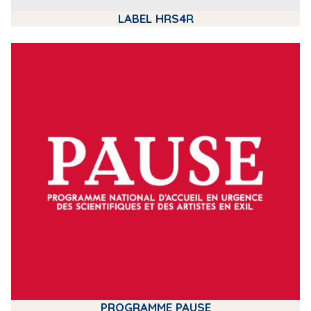
LABEL HRS4R
m
e
d
i
a
PROGRAMME PAUSE