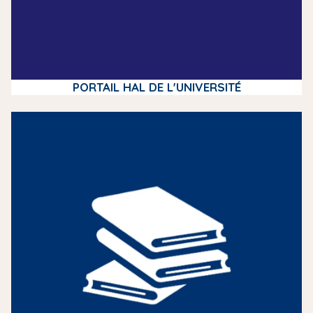
PORTAIL HAL DE L'UNIVERSITÉ
m
e
d
i
a