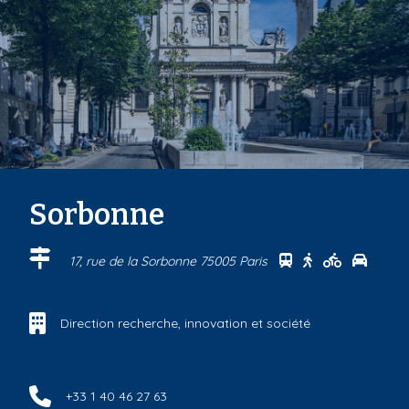
Sorbonne
Se rendre au cen
Se rendre au 
Se rendre
Se ren
17, rue de la Sorbonne 75005 Paris
Direction recherche, innovation et société
+33 1 40 46 27 63