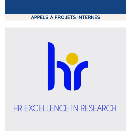
APPELS À PROJETS INTERNES
m
e
d
i
a