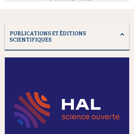
PUBLICATIONS ET ÉDITIONS
SCIENTIFIQUES
m
e
d
i
a