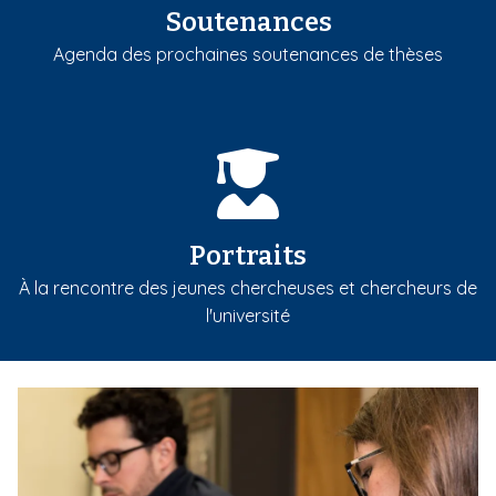
Soutenances
Agenda des prochaines soutenances de thèses
Portraits
À la rencontre des jeunes chercheuses et chercheurs de
l'université
m
e
d
i