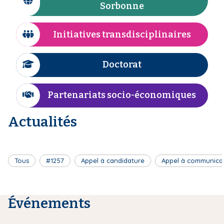
I
Sorbonne
n
i
c
e
p
ô
Initiatives transdisciplinaires
a
I
n
l
c
e
ô
Doctorat
I
n
c
e
ô
Partenariats socio-économiques
I
n
c
e
Actualités
ô
n
e
Tous
#1257
Appel à candidature
Appel à communica
Événements