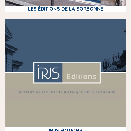
LES ÉDITIONS DE LA SORBONNE
m
e
d
i
a
IRJS ÉDITIONS