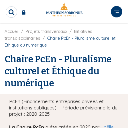
A
l
R
l
e
e
c
r
F
Accueil
Projets transversaux
Initiatives
h
i
e
a
transdisciplinaires
Chaire PcEn - Pluralisme culturel et
l
r
u
Éthique du numérique
d
c
c
'
h
Chaire PcEn - Pluralisme
o
A
e
r
n
r
culturel et Éthique du
i
t
a
e
n
numérique
e
n
u
p
PcEn (Financements entreprises privées et
r
institutions publiques) - Période prévisionnelle du
i
projet : 2020-2025
n
c
La Chaire PcEn
a été créée en 2020 par
Joëlle