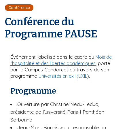
r
d
i
Conférence
e
'
p
A
Conférence du
a
r
l
i
Programme PAUSE
a
n
e
Événement labellisé dans le cadre du
Mois de
, porté
l’hospitalité et des libertés académiques
par le Campus Condorcet au travers de son
programme
.
Universités en exil (UXIL)
Programme
Ouverture par Christine Neau-Leduc,
présidente de l’université Paris 1 Panthéon-
Sorbonne
Jean-Marc Bonnisseau, responsable du