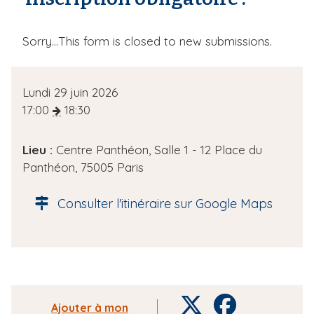
M
Sorry…This form is closed to new submissions.
e
s
D
Lundi 29 juin 2026
s
a
17:00
18:30
t
a
e
Lieu :
Centre Panthéon, Salle 1 - 12 Place du
g
d
Panthéon, 75005 Paris
e
e
l
d
Consulter l'itinéraire sur Google Maps
'
'
é
é
v
è
t
n
a
e
T
F
Ajouter à mon