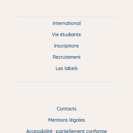
m
P
i
e
International
d
Vie étudiante
d
Inscriptions
e
Recrutement
p
Les labels
a
g
e
F
Contacts
R
Mentions légales
Accessibilité : partiellement conforme