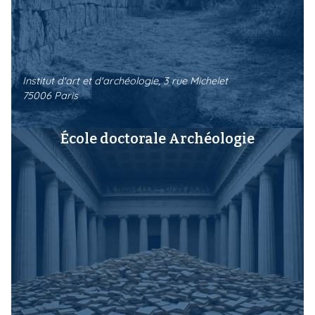
i
p
a
l
Institut d'art et d'archéologie, 3 rue Michelet
75006 Paris
École doctorale Archéologie