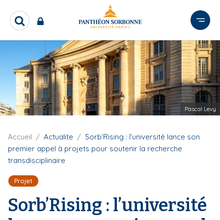
A
l
R
l
e
e
c
r
h
e
a
r
u
c
c
h
o
e
Pascal Levy
n
r
t
e
F
Accueil
Actualite
Sorb’Rising : l’université lance son
i
n
premier appel à projets pour soutenir la recherche
l
u
transdisciplinaire
d
p
'
Projet
r
A
r
i
Sorb’Rising : l’université
i
n
a
c
n