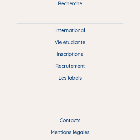
u
Recherche
m
P
i
e
International
d
Vie étudiante
d
Inscriptions
e
Recrutement
p
Les labels
a
g
e
F
Contacts
R
Mentions légales