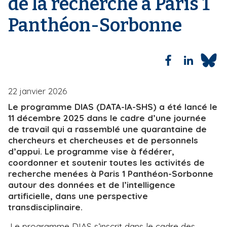
de la recherche à Paris 1
i
Panthéon-Sorbonne
p
a
l
22 janvier 2026
Le programme DIAS (DATA-IA-SHS) a été lancé le
11 décembre 2025 dans le cadre d’une journée
de travail qui a rassemblé une quarantaine de
chercheurs et chercheuses et de personnels
d’appui. Le programme vise à fédérer,
coordonner et soutenir toutes les activités de
recherche menées à Paris 1 Panthéon-Sorbonne
autour des données et de l’intelligence
artificielle, dans une perspective
transdisciplinaire.
Le programme DIAS s’inscrit dans le cadre des