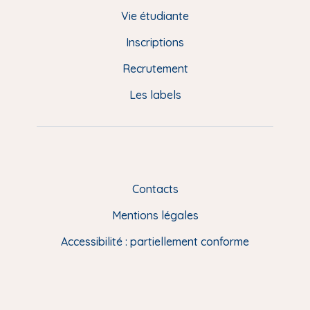
d
Vie étudiante
d
Inscriptions
e
Recrutement
p
Les labels
a
g
e
F
Contacts
R
Mentions légales
Accessibilité : partiellement conforme