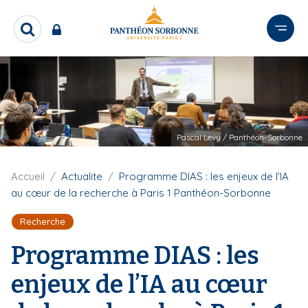
A
l
R
l
e
e
c
r
h
e
a
r
u
c
c
h
Pascal Levy / Panthéon-Sorbonne
o
e
n
r
t
F
Accueil
Actualite
Programme DIAS : les enjeux de l’IA
i
e
au cœur de la recherche à Paris 1 Panthéon-Sorbonne
l
n
d
Recherche
u
'
p
A
Programme DIAS : les
r
r
i
i
enjeux de l’IA au cœur
a
n
n
c
e