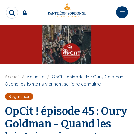
A
l
R
l
e
e
c
r
h
e
a
r
u
c
c
h
o
e
n
r
t
F
Accueil
Actualite
OpCit ! épisode 45 : Oury Goldman -
i
e
Quand les lointains viennent se faire connaître
l
n
d
Regard sur
u
'
p
A
OpCit ! épisode 45 : Oury
r
r
i
i
Goldman - Quand les
a
n
n
c
e