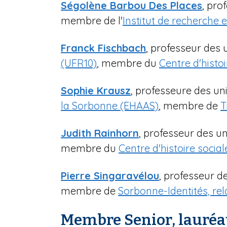
Ségolène Barbou Des Places
, pro
membre de l'
Institut de recherche 
Franck Fischbach
, professeur des 
(UFR10)
, membre du
Centre d'histo
Sophie Krausz
, professeure des un
la Sorbonne (EHAAS)
, membre de
T
Judith Rainhorn
, professeur des un
membre du
Centre d'histoire soci
Pierre Singaravélou
, professeur d
membre de
Sorbonne-Identités, rela
Membre Senior, lauréat 