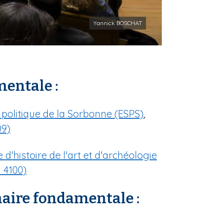
Yannick BOSCHAT
mentale :
 politique de la Sorbonne (ESPS)
,
09)
 d'histoire de l'art et d'archéologie
R 4100)
chaire fondamentale :