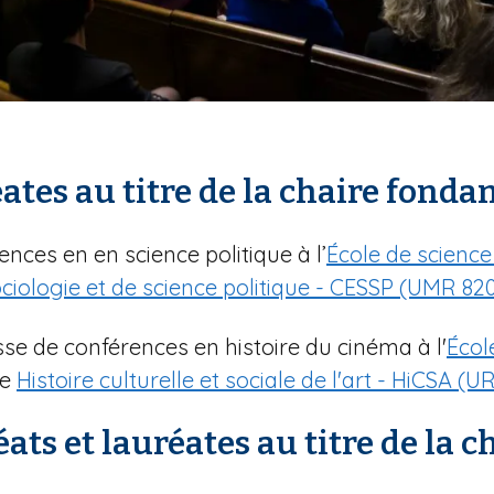
tes au titre de la chaire fonda
ences en en science politique à l’
École de science
iologie et de science politique - CESSP (UMR 82
sse de conférences en histoire du cinéma à l'
École
de
Histoire culturelle et sociale de l'art - HiCSA (U
ts et lauréates au titre de la 