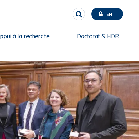
ENT
R
e
c
h
ppui à la recherche
Doctorat & HDR
e
r
c
h
e
r