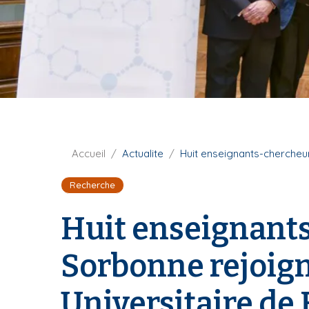
i
p
a
l
F
Accueil
Actualite
Huit enseignants-chercheur
i
Recherche
l
d
Huit enseignants
'
A
r
Sorbonne rejoigne
i
a
Universitaire de
n